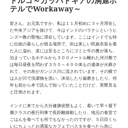
トルコ～カッパドキアの洞窟ホ
テルでWorkaway～
皆さん、お元気ですか。私は１１月初めに３ヶ月滞在し
た中央アジアを抜けて、今はインドのバラナシというヒ
ンズー教の聖地に滞在しています。ここはインドでも特
に伝統の暮らしが残る場所で、街は美しい民族衣装を着
た人に溢れ、道には至るところにゴミと牛の糞が落ち、
泊まっているホテルから３００メートル離れた河川敷で
は毎日昼夜を問わず３５０～４００体もの遺体が火葬さ
れて、その灰がガンジス川に流されています。その横で
は人が川で洗濯物を洗い、沐浴したり歯磨きしたり。何
年も前から本で読んで知っていたことだけど、実際見る
と圧倒されます。
インドに来てから大分健康状態もよく、着いて早々最下
層クラスの夜行列車で長距離移動したり、地元の食堂で
ごはんを食べても何でもなかったのですが、５日目くら
いにちょっとお洒落なカフェでパスタを食べたら急に