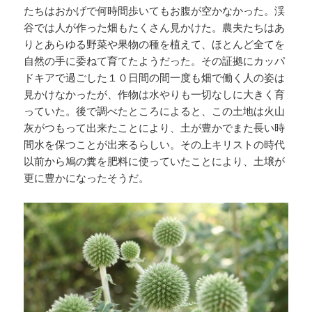
たちはおかげで何時間歩いてもお腹が空かなかった。渓
谷では人が作った畑もたくさん見かけた。農夫たちはあ
りとあらゆる野菜や果物の種を植えて、ほとんど全てを
自然の手に委ねて育てたようだった。その証拠にカッパ
ドキアで過ごした１０日間の間一度も畑で働く人の姿は
見かけなかったが、作物は水やりも一切なしに大きく育
っていた。後で調べたところによると、この土地は火山
灰がつもって出来たことにより、土が豊かでまた長い時
間水を保つことが出来るらしい。その上キリストの時代
以前から鳩の糞を肥料に使っていたことにより、土壌が
更に豊かになったそうだ。