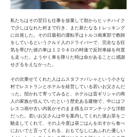
私たちはその翌日も仕事を放棄して朝からヒッチハイク
で少しはなれた村まで行き、また新たなるトレッキング
に出発した。その日最初の運転手はトルコ南東部で教師
をしているというクルド人のドライバーで、完全なる狂
気を帯びた彼の車は１２０キロの時速で反対車線を何度
も走った。ようやく車を降りた時は命があることに感謝
せざるをえなかった。
その次乗せてくれた人はムスタファパシャという小さな
村でレストランとホテルを経営している若いお父さんだ
った。招かれて寄ってみると、ホテルは昔ギリシャの商
人の家族が住んでいたという歴史ある建物で、中にはフ
レスコ画や古い内装がそのまま残るロマンチックな洋館
だった。若いお父さんは中を案内してくれた後お茶をご
馳走してくれて、その上今度は昼ごはんを出すから食べ
においでと言ってくれる、おもてなしにあふれた優しい