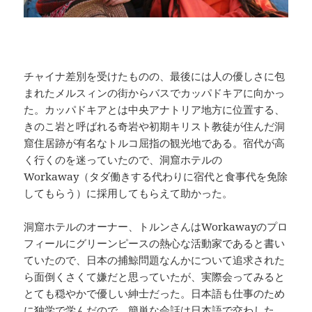
チャイナ差別を受けたものの、最後には人の優しさに包
まれたメルスィンの街からバスでカッパドキアに向かっ
た。カッパドキアとは中央アナトリア地方に位置する、
きのこ岩と呼ばれる奇岩や初期キリスト教徒が住んだ洞
窟住居跡が有名なトルコ屈指の観光地である。宿代が高
く行くのを迷っていたので、洞窟ホテルの
Workaway（タダ働きする代わりに宿代と食事代を免除
してもらう）に採用してもらえて助かった。
洞窟ホテルのオーナー、トルンさんはWorkawayのプロ
フィールにグリーンピースの熱心な活動家であると書い
ていたので、日本の捕鯨問題なんかについて追求された
ら面倒くさくて嫌だと思っていたが、実際会ってみると
とても穏やかで優しい紳士だった。日本語も仕事のため
に独学で学んだので、簡単な会話は日本語で交わした。