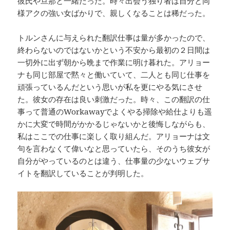
彼氏や旦那と一緒だった。時々出会う独り者は自分と同
様アクの強い女ばかりで、親しくなることは稀だった。
トルンさんに与えられた翻訳仕事は量が多かったので、
終わらないのではないかという不安から最初の２日間は
一切外に出ず朝から晩まで作業に明け暮れた。アリョー
ナも同じ部屋で黙々と働いていて、二人とも同じ仕事を
頑張っているんだという思いが私を更にやる気にさせ
た。彼女の存在は良い刺激だった。時々、この翻訳の仕
事って普通のWorkawayでよくやる掃除や給仕よりも遥
かに大変で時間がかかるじゃないかと後悔しながらも、
私はここでの仕事に楽しく取り組んだ。アリョーナは文
句を言わなくて偉いなと思っていたら、そのうち彼女が
自分がやっているのとは違う、仕事量の少ないウェブサ
イトを翻訳していることが判明した。