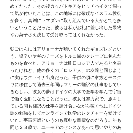
めてだった。その後カッパドキアをヒッチハイクで周っ
て気が付いたことは、この地域には敬虔なイスラム教徒
が多く、真剣にラマダンに取り組んでいる人がとても多
いということだった。彼らは私がお礼に差し出した果物
やお菓子さえ決して受け取ってはくれなかった。
朝ごはんにはアリョーナが焼いてくれたギョズレメとい
う、塩辛いヤギのチーズをトルコ風のクレープに包んだ
ものを食べた。アリョーナは昨日ロシア人であると名乗
ったけれど、他の多くの「ロシア人」の友達と同じよう
に実はウクライナ出身だった。子供の頃に家族とモスク
ワに移住して過去三年間はフリーの翻訳の仕事をしてい
るらしい。彼女の夢はドイツの大学で医学を学んで宇宙
で働く医師になることだった。彼女は努力家で、旅をし
ている間も翻訳の仕事を請け負いながら稼ぐ他にドイツ
語の勉強をしてオンラインで医学のレクチャーを受けて
いた。宇宙医師というのも真剣な目標なのだろう。年も
同じ２８歳で、ユーモアのセンスがあって思いやりのあ