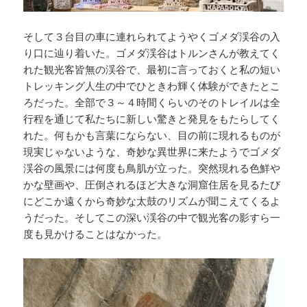
そして３台目の車に連れられてようやくゴメダ渓谷の入
り口に辿り着いた。ゴメダ渓谷はトルンさんが教えてく
れた観光客皆無の渓谷で、最初に言っておくと私の短い
トレッキング人生の中でひときわ輝く体験ができたとこ
ろだった。全部で３～４時間くらいのそのトレイルは全
行程を通じて私たちに新しい驚きと発見をもたらしてく
れた。何もかも言葉にならない、目の前に現れるものが
現実じゃないような、奇妙な異世界に来たようでゴメダ
渓谷の風景には何度も鳥肌が立った。突然現れる色鮮や
かな壁画や、圧倒されるほど大きな洞窟住居を見るたび
にどこか遠くから奇妙な太鼓のリズムが聞こえてくるよ
うだった。そしてこの深い渓谷の中で観光客の影すら一
度も見かけることはなかった。